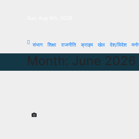
Skip
to
Sun. Aug 9th, 2026
content
संभाग
शिक्षा
राजनीति
क्राइम
खेल
देश/विदेश
मनो
Month:
June 2026