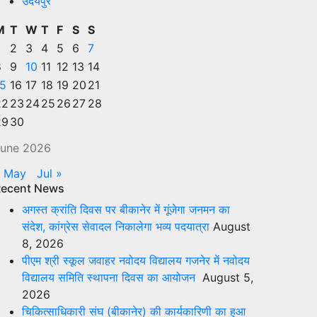
उदयपुर
M
T
W
T
F
S
S
2
3
4
5
6
7
8
9
10
11
12
13
14
15
16
17
18
19
20
21
22
23
24
25
26
27
28
29
30
une 2026
« May
Jul »
Recent News
अगस्त क्रांति दिवस पर बीकानेर में गूंजेगा जनमन का
संदेश, कांग्रेस सेवादल निकालेगा भव्य पदयात्रा
August
8, 2026
पीएम श्री स्कूल जवाहर नवोदय विद्यालय गजनेर में नवोदय
विद्यालय समिति स्थापना दिवस का आयोजन
August 5,
2026
चिकित्साधिकारी संघ (बीकानेर) की कार्यकारिणी का हुआ