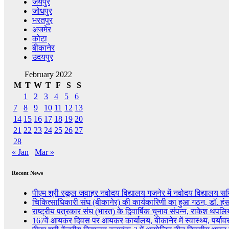
जयपुर
जोधपुर
भरतपुर
अजमेर
कोटा
बीकानेर
उदयपुर
February 2022
M
T
W
T
F
S
S
1
2
3
4
5
6
7
8
9
10
11
12
13
14
15
16
17
18
19
20
21
22
23
24
25
26
27
28
« Jan
Mar »
Recent News
पीएम श्री स्कूल जवाहर नवोदय विद्यालय गजनेर में नवोदय विद्याल
चिकित्साधिकारी संघ (बीकानेर) की कार्यकारिणी का हुआ गठन, डॉ. हंसर
राष्ट्रीय पत्रकार संघ (भारत) के द्विवार्षिक चुनाव संपन्न, राकेश थपलिय
167वें आयकर दिवस पर आयकर कार्यालय, बीकानेर में स्वास्थ्य, पर्य