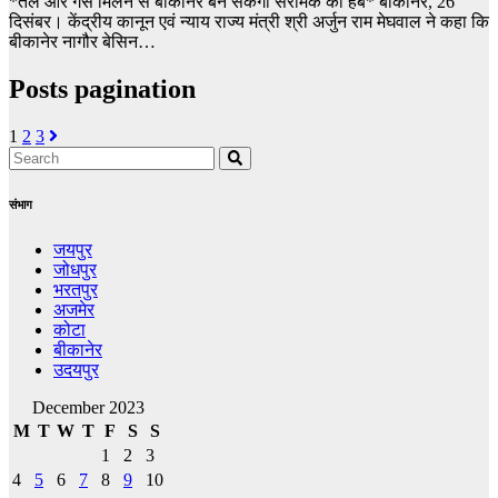
*तेल और गैस मिलने से बीकानेर बन सकेगा सेरेमिक का हब* बीकानेर, 26
दिसंबर। केंद्रीय कानून एवं न्याय राज्य मंत्री श्री अर्जुन राम मेघवाल ने कहा कि
बीकानेर नागौर बेसिन…
Posts pagination
1
2
3
संभाग
जयपुर
जोधपुर
भरतपुर
अजमेर
कोटा
बीकानेर
उदयपुर
December 2023
M
T
W
T
F
S
S
1
2
3
4
5
6
7
8
9
10