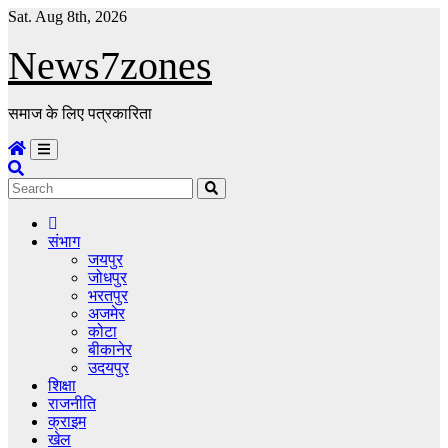
Skip
Sat. Aug 8th, 2026
to
content
News7zones
समाज के लिए पत्रकारिता
संभाग
जयपुर
जोधपुर
भरतपुर
अजमेर
कोटा
बीकानेर
उदयपुर
शिक्षा
राजनीति
क्राइम
खेल