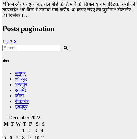
*निगम और प्रदूषण कंट्रोल बोर्ड की टीम ने की सिंगल यूज़ प्लास्टिक जब्ती की
कारवाई* *दो दिनों में लगाया गया करीब 30 हजार रुपए का जुर्माना* बीकानेर ,
21 दिसंबर।…
Posts pagination
1
2
3
संभाग
जयपुर
जोधपुर
भरतपुर
अजमेर
कोटा
बीकानेर
उदयपुर
December 2022
M
T
W
T
F
S
S
1
2
3
4
5
6
7
8
9
10
11