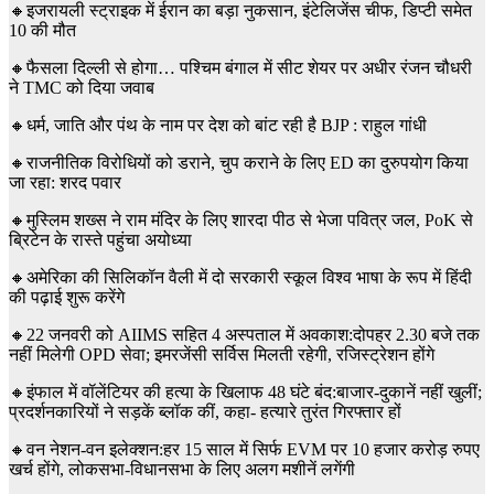
🔸इजरायली स्ट्राइक में ईरान का बड़ा नुकसान, इंटेलिजेंस चीफ, डिप्टी समेत
10 की मौत
🔸फैसला दिल्ली से होगा… पश्चिम बंगाल में सीट शेयर पर अधीर रंजन चौधरी
ने TMC को दिया जवाब
🔸धर्म, जाति और पंथ के नाम पर देश को बांट रही है BJP : राहुल गांधी
🔸राजनीतिक विरोधियों को डराने, चुप कराने के लिए ED का दुरुपयोग किया
जा रहा: शरद पवार
🔸मुस्लिम शख्‍स ने राम मंदिर के लिए शारदा पीठ से भेजा पवित्र जल, PoK से
ब्रिटेन के रास्‍ते पहुंचा अयोध्‍या
🔸अमेरिका की सिलिकॉन वैली में दो सरकारी स्कूल विश्व भाषा के रूप में हिंदी
की पढ़ाई शुरू करेंगे
🔸22 जनवरी को AIIMS सहित 4 अस्पताल में अवकाश:दोपहर 2.30 बजे तक
नहीं मिलेगी OPD सेवा; इमरजेंसी सर्विस मिलती रहेगी, रजिस्ट्रेशन होंगे
🔸इंफाल में वॉलेंटियर की हत्या के खिलाफ 48 घंटे बंद:बाजार-दुकानें नहीं खुलीं;
प्रदर्शनकारियों ने सड़कें ब्लॉक कीं, कहा- हत्यारे तुरंत गिरफ्तार हों
🔸वन नेशन-वन इलेक्शन:हर 15 साल में सिर्फ EVM पर 10 हजार करोड़ रुपए
खर्च होंगे, लोकसभा-विधानसभा के लिए अलग मशीनें लगेंगी