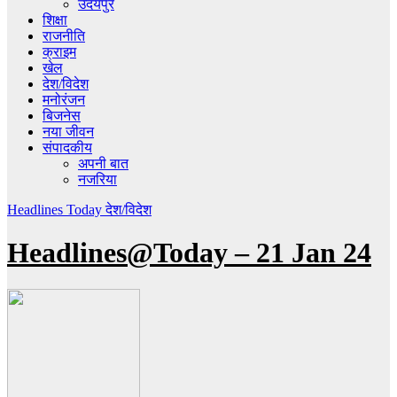
उदयपुर
शिक्षा
राजनीति
क्राइम
खेल
देश/विदेश
मनोरंजन
बिजनेस
नया जीवन
संपादकीय
अपनी बात
नजरिया
Headlines Today
देश/विदेश
Headlines@Today – 21 Jan 24