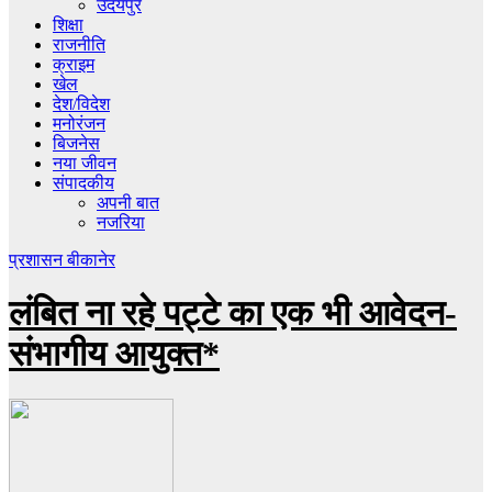
उदयपुर
शिक्षा
राजनीति
क्राइम
खेल
देश/विदेश
मनोरंजन
बिजनेस
नया जीवन
संपादकीय
अपनी बात
नजरिया
प्रशासन
बीकानेर
लंबित ना रहे पट्टे का एक भी आवेदन-
संभागीय आयुक्त*