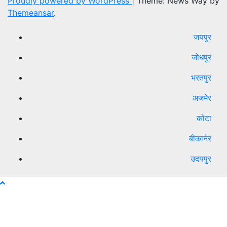
Proudly powered by WordPress
|
Theme: News Way by
Themeansar
.
जयपुर
जोधपुर
भरतपुर
अजमेर
कोटा
बीकानेर
उदयपुर