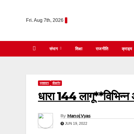
Skip
to
Fri. Aug 7th, 2026
content
संभाग
शिक्षा
राजनीति
क्राइम
प्रशासन
बीकानेर
धारा 144 लागू**विभिन्न आय
By
Manoj Vyas
JUN 19, 2022