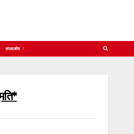
संपादकीय
ुमति*