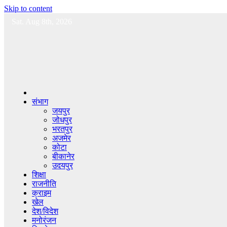
Skip to content
Sat. Aug 8th, 2026
संभाग
जयपुर
जोधपुर
भरतपुर
अजमेर
कोटा
बीकानेर
उदयपुर
शिक्षा
राजनीति
क्राइम
खेल
देश/विदेश
मनोरंजन