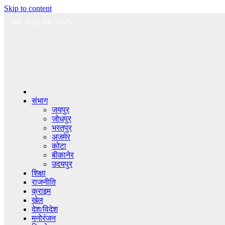
Skip to content
Sat. Aug 8th, 2026
संभाग
जयपुर
जोधपुर
भरतपुर
अजमेर
कोटा
बीकानेर
उदयपुर
शिक्षा
राजनीति
क्राइम
खेल
देश/विदेश
मनोरंजन