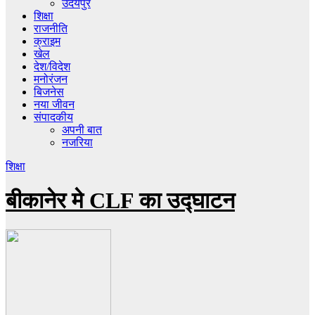
उदयपुर
शिक्षा
राजनीति
क्राइम
खेल
देश/विदेश
मनोरंजन
बिजनेस
नया जीवन
संपादकीय
अपनी बात
नजरिया
शिक्षा
बीकानेर मे CLF का उद्घाटन