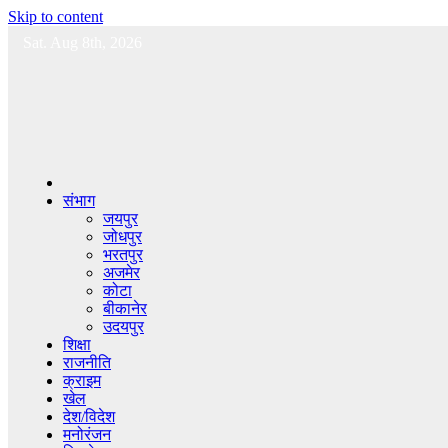
Skip to content
Sat. Aug 8th, 2026
संभाग
जयपुर
जोधपुर
भरतपुर
अजमेर
कोटा
बीकानेर
उदयपुर
शिक्षा
राजनीति
क्राइम
खेल
देश/विदेश
मनोरंजन