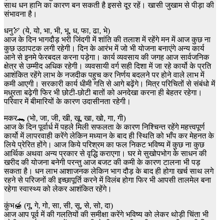
साथ धन हानि का कारण बन सकती है इससे दूर रहें। खासी जुखाम से पीड़ा की
संभावना है।
धनु🏹 (ये, यो, भा, भी, भू, ध, फा, ढा, भे)
आज के दिन भागदौड़ भरी जिंदगी में शांति की तलाश में रहेंगे मन में आज कुछ ना
कुछ उठापटक लगी रहेगी। दिन के आरंभ में जो भी योजना बनाएंगे अन्य कार्य
आने से इनमे फेरबदल करना पड़ेगा। कार्य व्यवसाय की जगह आज सार्वजनिक
क्षेत्र से उम्मीद अधिक रहेगी। व्यवसायी वर्ग सही दिशा में जा रहे कार्यो के प्रति
आशंकित रहेंगे लाभ के नजदीक पहुच कर निर्णय बदलने पर होने वाले लाभ में
कमी आएगी। सरकारी कार्य धीमी गति से आगे बढ़ेंगे। मित्र परिचितों से संबंधो में
मधुरता बढ़ेगी फिर भी छोटी-छोटी बातों को अनदेखा करना ही बेहतर रहेगा।
परिवार में बीमारियों के कारण उदासीनता रहेगी।
मकर🐊 (भो, जा, जी, खी, खू, खा, खो, गा, गी)
आज के दिन पूर्वार्ध में पहले मिली सफलता के कारण निश्चिन्त रहेंगे महत्त्वपूर्ण
कार्यो में लापरवाही करेंगे लेकिन मध्यान के बाद ही स्थिति को भाँप कर मेहनत के
लिये प्रेरित होंगे। आज किये परिश्रम का फल निकट भविष्य में कुछ ना कुछ
आर्थिक अथवा अन्य प्रकार से वृद्धि कराएगा। घर मे सुखोपभोग के साधन की
खरीद की योजना बनेगी परन्तु आज बजट की कमी के कारण टालना भी पड़
सकता है। धन लाभ आशाजनक लेकिन भाग दौड़ के बाद ही होगा खर्च साथ लगे
रहने से परिजनों की इच्छापूर्ति करने में विलंब होगा फिर भी आपसी तालमेल बना
रहेगा स्वास्थ्य को लेकर आशंकित रहेंगे।
कुंभ🍯 (गू, गे, गो, सा, सी, सू, से, सो, दा)
आज आप पूर्व में की गलतियों की समीक्षा करेंगे भविष्य को लेकर थोड़ी चिंता भी