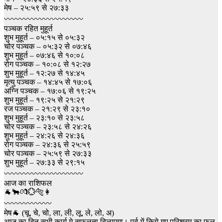
मेष – २५:५९ से २७:३३
〰〰〰〰〰〰〰〰〰〰
पञ्चक रहित मुहूर्त
शुभ मुहूर्त – ०५:१५ से ०५:३२
चोर पञ्चक – ०५:३२ से ०७:४६
शुभ मुहूर्त – ०७:४६ से १०:०८
रोग पञ्चक – १०:०८ से १२:२७
शुभ मुहूर्त – १२:२७ से १४:४५
मृत्यु पञ्चक – १४:४५ से १७:०६
अग्नि पञ्चक – १७:०६ से १९:२५
शुभ मुहूर्त – १९:२५ से २१:२९
रज पञ्चक – २१:२९ से २३:१०
शुभ मुहूर्त – २३:१० से २३:५८
चोर पञ्चक – २३:५८ से २४:२६
शुभ मुहूर्त – २४:२६ से २४:३६
रोग पञ्चक – २४:३६ से २५:५९
चोर पञ्चक – २५:५९ से २७:३३
शुभ मुहूर्त – २७:३३ से २९:१५
〰〰〰〰〰〰〰〰〰〰
आज का राशिफल
🐐🐂💏💮🐅👩
〰️〰️〰️〰️〰️〰️
मेष🐐 (चू, चे, चो, ला, ली, लू, ले, लो, अ)
आज का दिन सभी कार्य मे सफलता दिलाएगा। पूर्व में किये गए परिश्रम का फल