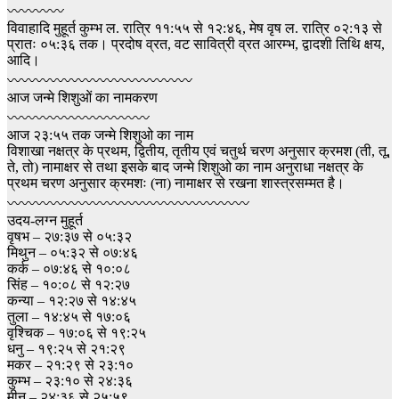
〰️〰️〰️〰️
विवाहादि मुहूर्त कुम्भ ल. रात्रि ११:५५ से १२:४६, मेष वृष ल. रात्रि ०२:१३ से
प्रातः ०५:३६ तक। प्रदोष व्रत, वट सावित्री व्रत आरम्भ, द्वादशी तिथि क्षय,
आदि।
〰〰〰〰〰〰〰〰〰〰〰〰️〰️
आज जन्मे शिशुओं का नामकरण
〰〰〰〰〰〰〰〰〰️〰️
आज २३:५५ तक जन्मे शिशुओ का नाम
विशाखा नक्षत्र के प्रथम, द्वितीय, तृतीय एवं चतुर्थ चरण अनुसार क्रमश (ती, तू,
ते, तो) नामाक्षर से तथा इसके बाद जन्मे शिशुओ का नाम अनुराधा नक्षत्र के
प्रथम चरण अनुसार क्रमशः (ना) नामाक्षर से रखना शास्त्रसम्मत है।
〰〰〰〰〰〰〰〰〰〰〰〰〰〰〰〰〰
उदय-लग्न मुहूर्त
वृषभ – २७:३७ से ०५:३२
मिथुन – ०५:३२ से ०७:४६
कर्क – ०७:४६ से १०:०८
सिंह – १०:०८ से १२:२७
कन्या – १२:२७ से १४:४५
तुला – १४:४५ से १७:०६
वृश्चिक – १७:०६ से १९:२५
धनु – १९:२५ से २१:२९
मकर – २१:२९ से २३:१०
कुम्भ – २३:१० से २४:३६
मीन – २४:३६ से २५:५९