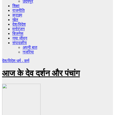
उदयपुर
शिक्षा
राजनीति
क्राइम
खेल
देश/विदेश
मनोरंजन
बिजनेस
नया जीवन
संपादकीय
अपनी बात
नजरिया
देश/विदेश
धर्म - कर्म
आज के देव दर्शन और पंचांग