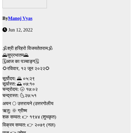
By
Manoj Vyas
Jun 12, 2022
🕉श्री हरिहरो विजयतेतराम🕉
🌄सुप्रभातम🌄
🗓आज का पञ्चाङ्ग🗓
🌻रविवार, १२ जून २०२२🌻
सूर्योदय: 🌄 ०५:२९
सूर्यास्त: 🌅 ०७:१०
चन्द्रोदय: 🌝 १७:०२
चन्द्रास्त: 🌜२७:५१
अयन 🌕 उत्तरायने (उत्तरगोलीय
ऋतु: 🌞 ग्रीष्म
शक सम्वत: 👉 १९४४ (शुभकृत)
विक्रम सम्वत: 👉 २०७९ (नल)
मास 👉 ज्येष्ठ