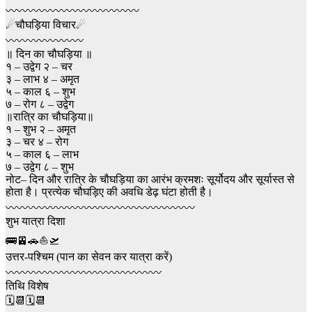
〰️〰️〰️〰️〰️〰️〰️〰️〰️〰️〰️〰️
☄चौघड़िया विचार☄
〰️〰️〰️〰️〰️〰️〰️
॥ दिन का चौघड़िया ॥
१ – उद्वेग २ – चर
३ – लाभ ४ – अमृत
५ – काल ६ – शुभ
७ – रोग ८ – उद्वेग
॥रात्रि का चौघड़िया॥
१ – शुभ २ – अमृत
३ – चर ४ – रोग
५ – काल ६ – लाभ
७ – उद्वेग ८ – शुभ
नोट– दिन और रात्रि के चौघड़िया का आरंभ क्रमशः सूर्योदय और सूर्यास्त से
होता है। प्रत्येक चौघड़िए की अवधि डेढ़ घंटा होती है।
〰〰〰〰〰〰〰〰〰〰〰〰〰〰〰〰〰
शुभ यात्रा दिशा
🚌🚈🚗⛵🛫
उत्तर-पश्चिम (पान का सेवन कर यात्रा करें)
〰〰〰〰〰〰〰〰〰〰️〰️〰️〰️〰️
तिथि विशेष
🗓📆🗓📆