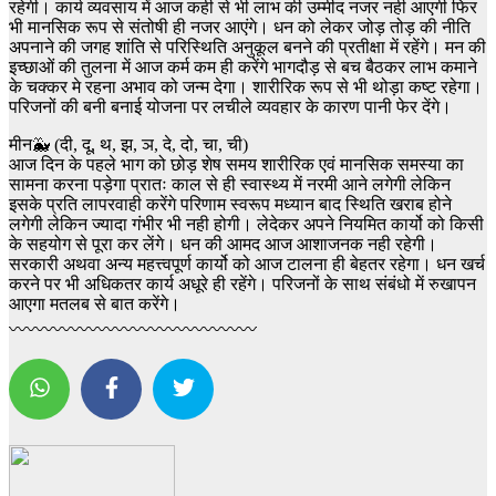
रहेगी। कार्य व्यवसाय में आज कही से भी लाभ की उम्मीद नजर नही आएगी फिर
भी मानसिक रूप से संतोषी ही नजर आएंगे। धन को लेकर जोड़ तोड़ की नीति
अपनाने की जगह शांति से परिस्थिति अनुकूल बनने की प्रतीक्षा में रहेंगे। मन की
इच्छाओं की तुलना में आज कर्म कम ही करेंगे भागदौड़ से बच बैठकर लाभ कमाने
के चक्कर मे रहना अभाव को जन्म देगा। शारीरिक रूप से भी थोड़ा कष्ट रहेगा।
परिजनों की बनी बनाई योजना पर लचीले व्यवहार के कारण पानी फेर देंगे।
मीन🐳 (दी, दू, थ, झ, ञ, दे, दो, चा, ची)
आज दिन के पहले भाग को छोड़ शेष समय शारीरिक एवं मानसिक समस्या का
सामना करना पड़ेगा प्रातः काल से ही स्वास्थ्य में नरमी आने लगेगी लेकिन
इसके प्रति लापरवाही करेंगे परिणाम स्वरूप मध्यान बाद स्थिति खराब होने
लगेगी लेकिन ज्यादा गंभीर भी नही होगी। लेदेकर अपने नियमित कार्यो को किसी
के सहयोग से पूरा कर लेंगे। धन की आमद आज आशाजनक नही रहेगी।
सरकारी अथवा अन्य महत्त्वपूर्ण कार्यो को आज टालना ही बेहतर रहेगा। धन खर्च
करने पर भी अधिकतर कार्य अधूरे ही रहेंगे। परिजनों के साथ संबंधो में रुखापन
आएगा मतलब से बात करेंगे।
〰️〰️〰️〰️〰️〰️〰️〰️〰️〰️〰️〰️〰️〰️