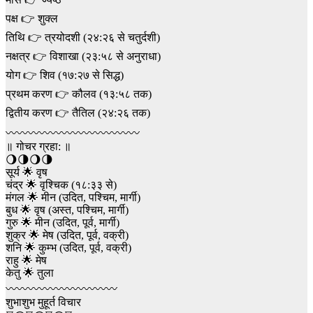
पक्ष 👉 शुक्ल
तिथि 👉 त्रयोदशी (२४:२६ से चतुर्दशी)
नक्षत्र 👉 विशाखा (२३:५८ से अनुराधा)
योग 👉 शिव (१७:२७ से सिद्ध)
प्रथम करण 👉 कौलव (१३:५८ तक)
द्वितीय करण 👉 तैतिल (२४:२६ तक)
〰〰〰〰〰〰〰〰〰〰〰️〰️
॥ गोचर ग्रहा: ॥
🌖🌗🌖🌗
सूर्य 🌟 वृष
चंद्र 🌟 वृश्चिक (१८:३३ से)
मंगल 🌟 मीन (उदित, पश्चिम, मार्गी)
बुध 🌟 वृष (अस्त, पश्चिम, मार्गी)
गुरु 🌟 मीन (उदित, पूर्व, मार्गी)
शुक्र 🌟 मेष (उदित, पूर्व, वक्री)
शनि 🌟 कुम्भ (उदित, पूर्व, वक्री)
राहु 🌟 मेष
केतु 🌟 तुला
〰〰〰〰〰〰〰〰〰〰
शुभाशुभ मुहूर्त विचार