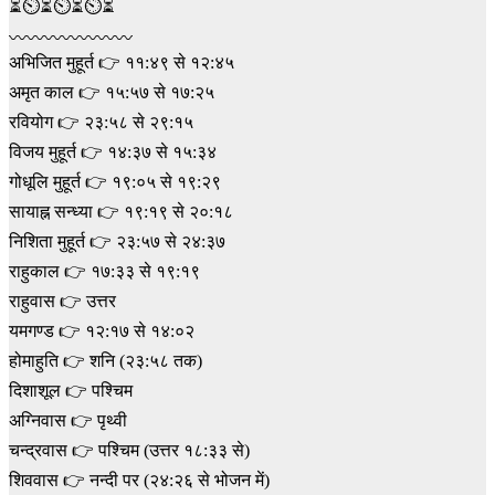
⏳⏲⏳⏲⏳⏲⏳
〰〰〰〰〰〰〰
अभिजित मुहूर्त 👉 ११:४९ से १२:४५
अमृत काल 👉 १५:५७ से १७:२५
रवियोग 👉 २३:५८ से २९:१५
विजय मुहूर्त 👉 १४:३७ से १५:३४
गोधूलि मुहूर्त 👉 १९:०५ से १९:२९
सायाह्न सन्ध्या 👉 १९:१९ से २०:१८
निशिता मुहूर्त 👉 २३:५७ से २४:३७
राहुकाल 👉 १७:३३ से १९:१९
राहुवास 👉 उत्तर
यमगण्ड 👉 १२:१७ से १४:०२
होमाहुति 👉 शनि (२३:५८ तक)
दिशाशूल 👉 पश्चिम
अग्निवास 👉 पृथ्वी
चन्द्रवास 👉 पश्चिम (उत्तर १८:३३ से)
शिववास 👉 नन्दी पर (२४:२६ से भोजन में)