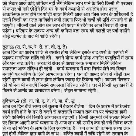
को लेकर आज कोई जोखिम नही लेंगे लेकिन लाभ पाने के लिये किसी भी प्रकार
से कसर भी नही छोड़ेंगे दिन भर के कार्य कलापो से असंतोष होगा परन्तु
आकस्मिक लाभ होने पर थोड़ी राहत मिलेगी आज आप जिस लाभ के अधिकारी है
उसमें किसी का गलत मार्गदर्शन कमी लाएगा फिर भी खर्चो की पूर्ति आसानी से हो
जाएगी। नौकरी वाले लोग धन लाभ की आशा में रहेंगे पर आज निराश ही होना
पड़ेगा। परिवार के सदस्य अन्य की कमिया बता स्वय की गलती पर पर्दा डालेंगे
थोड़े मतभेद के बाद भी शांति रहेगी।
तुला⚖️ (रा, री, रू, रे, रो, ता, ती, तू, ते)
आज दिन का आरंभ शांति से व्यतीत होगा लेकिन इसके बाद व्यर्थ के प्रपंचो में
पड़कर मानसिक शांति खो देंगे। करने योग्य कार्य छोड़ अनर्गल प्रवृतियों में समय
और धन नष्ट करेंगे। सरकारी क्षेत्र से आशाजनक समाचार मिलेंगे लेकिन
सफलता आज संदिग्ध ही रहेगी। कार्य व्यवसाय में बड़ा निर्णय लेने का विचार
बनाएंगे यह भविष्य के लिये लाभदायक रहेगा। धन की आमद सोच से थोड़ी कम
रहेगी पुराने कार्यो से लाभ होगा लेकिन ज्यादा देर टिकेगा नही। व्यापार विस्तार
की योजना भी बनाएंगे जिसमे सफलता निश्चित रहेगी। घर में किसी खुशखबरी के
मिलने से आनंद का वातावरण बनेगा। सेहत सामान्य रहेगी।
वृश्चिक🦂 (तो, ना, नी, नू, ने, नो, या, यी, यू)
आज का दिन बीते समय की तुलना में बेहतर बीतेगा। दिन के आरंभ में अधिकांश
कार्य हानि होने के डर से करने से कतराएंगे मध्यान तक मन पर चंचलता हावी
रहेगी अनिर्णय की स्थिति अव्यवस्था बढ़ाएगी। किसी अनुभवी की सलाह मिलने
पर हिम्मत आएगी कार्य व्यवसाय से आज लाभ की उम्मीद कम ही रखें निवेश करने
से ना डरें भविष्य के लाभ के लिए आवश्यक है। धन लाभ की कामना संध्या तक
पूर्ण होगी लेकिन कुछ कमी के साथ। वर्जित कार्यो में रुचि रहेगी जो सम्मान के