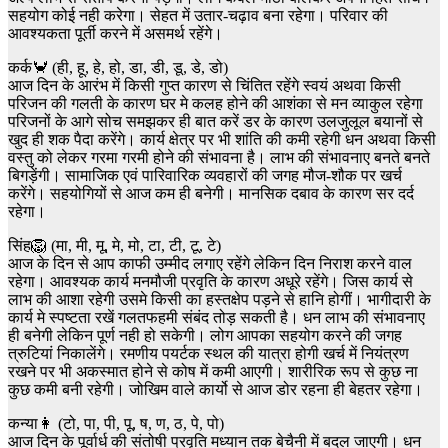
सहयोग कोई नही करेगा। सेहत में उतार-चढ़ाव बना रहेगा। परिवार की
आवश्यकता पूर्ती करने में असमर्थ रहेंगे।
कर्क🦀 (ही, हू, हे, हो, डा, डी, डू, डे, डो)
आज दिन के आरंभ में किसी गुप्त कारण से चिंतित रहेंगे स्वयं अथवा किसी
परिजन की गलती के कारण घर मे कलह होने की आशंका से मन व्याकुल रहेगा
परिजनों के आगे सोच समझकर ही बात करें डर के कारण उलजुलूल बयानों से
खुद ही शक पैदा करेंगे। कार्य क्षेत्र पर भी शांति की कमी रहेगी धन अथवा किसी
वस्तु को लेकर गरमा गरमी होने की संभावना है। लाभ की संभावनाए बनते बनते
बिगड़ेंगी। सामाजिक एवं पारिवारिक व्यवहारों की जगह मौज-शौक पर खर्च
करेंगे। सहयोगियों से आज कम ही बनेगी। मानसिक दबाव के कारण सर दर्द
रहेगा।
सिंह🦁 (मा, मी, मू, मे, मो, टा, टी, टू, टे)
आज के दिन से आप काफी उम्मीद लगाए रहेंगे लेकिन दिन निराश करने वाल
रहेगा। आवश्यक कार्य मनमौजी प्रवृति के कारण अधूरे रहेंगे। जिस कार्य से
लाभ की आशा रहेगी उसमे किसी का हस्तक्षेप पड़ने से हानि होगीं। भागीदारी के
कार्य मे स्पष्टता रखें गलतफहमी संबंद तोड़ सकती है। धन लाभ की संभावनाए
ही बनेगी लेकिन पूर्ण नही हो सकेगी। लोग आपका सहयोग करने की जगह
त्रुटियां निकालेंगे। रमणीय पयर्टक स्थल की यात्रा होगी खर्च में नियंत्रण
रखने पर भी अकस्मात होने से कोष में कमी आएगी। शारीरिक रूप से कुछ ना
कुछ कमी बनी रहेगी। जोखिम वाले कार्यो से आज डोर रहना ही बेहतर रहेगा।
कन्या👩 (टो, पा, पी, पू, ष, ण, ठ, पे, पो)
आज दिन के पूर्वार्ध की संतोषी प्रवृति मध्यान तक बेचैनी में बदल जाएगी। धन