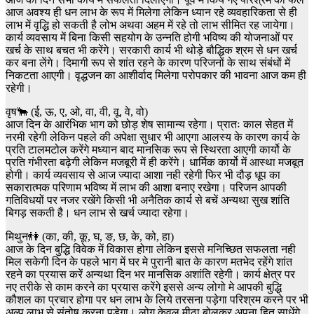
आज अवश्य ही धन लाभ के रूप में मिलेगा लेकिन ध्यान रहे व्यवहारिकता से ही
लाभ में वृद्धि हो सकती है लोभ अथवा अहम में रहे तो लाभ सीमित रह जायेगा।
कार्य व्यवसाय में बिना किसी सहयोग के उन्नति होगी भविष्य की योजनाओं पर
खर्च के साथ बचत भी करेंगे। सरकारी कार्य भी थोड़े बौद्धिक श्रम से धन खर्च
कर बना लेंगे। दिमागी रूप से शांत रहने के कारण परिजनों के साथ संबंधों में
निकटता आएगी। वृद्धजन का आशीर्वाद मिलेगा परोपकार की भावना आज कम ही
रहेगी।
वृष🐂 (ई, ऊ, ए, ओ, वा, वी, वू, वे, वो)
आज दिन के आरंभिक भाग को छोड़ शेष सामान्य रहेगा। प्रातः काल सेहत में
नरमी रहेगी लेकिन पहले की अपेक्षा सुधार भी आएगा आलस्य के कारण कार्य के
प्रति टालमटोल करेंगे मध्यान बाद मानसिक रूप से स्थिरता आएगी कार्यो के
प्रति गंभीरता बढ़ेगी लेकिन मजबूरी में ही करेंगे। धार्मिक कार्यो में आस्था मजबूत
होगी। कार्य व्यवसाय से आज ज्यादा आशा नही रहेगी फिर भी दौड़ धूप का
सकारात्मक परिणाम भविष्य में लाभ की आशा बनाए रखेगा। परिजन आपकी
गतिविधयों पर नजर रखेंगे किसी भी अनैतिक कार्य से बचें अन्यथा सुख शांति
बिगड़ सकती है। धन लाभ से खर्च ज्यादा रहेगा।
मिथुन👫 (का, की, कू, घ, ङ, छ, के, को, हा)
आज के दिन बुद्धि विवेक में विकास होगा लेकिन इससे मनिच्छित सफलता नही
मिल सकेगी दिन के पहले भाग में घर मे पुरानी बात के कारण मतभेद रहेंगे शांत
रहने का प्रयास करें अन्यथा दिन भर मानसिक अशांति रहेगी। कार्य क्षेत्र पर
नए तरीके से काम करने का प्रयास करेंगे इससे अन्य लोगो मे आपकी बुद्धि
कौशल का प्रचार होगा पर धन लाभ के लिये तरसना पड़ेगा परिश्रम करने पर भी
अल्प लाभ से संतोष करना पड़ेगा। लोग केवल मीठा बोलकर अपना हित साधेंगे