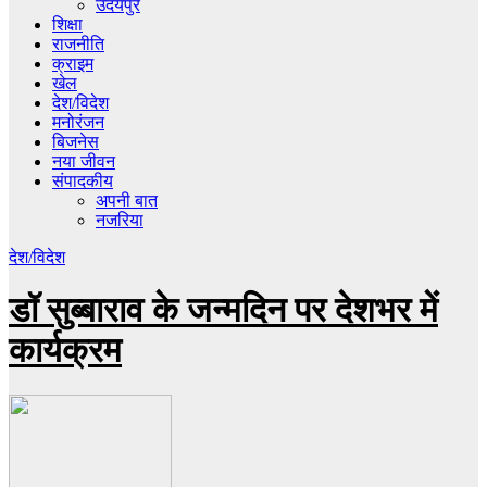
उदयपुर
शिक्षा
राजनीति
क्राइम
खेल
देश/विदेश
मनोरंजन
बिजनेस
नया जीवन
संपादकीय
अपनी बात
नजरिया
देश/विदेश
डॉ सुब्बाराव के जन्मदिन पर देशभर में
कार्यक्रम