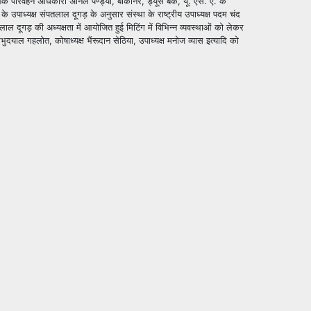
ेशिक परिवहन अधिकारी अनिल पण्ड्या, बीकानेर, ड्यूस बैंक, यू. एस. ए. के
के उपाध्यक्ष संपतलाल दूगड़ के अनुसार संस्था के राष्ट्रीय उपाध्यक्ष पदम चंद
तनलाल दूगड़ की अध्यक्षता में आयोजित हुई
मिटिंग में विभिन्न व्यवस्थाओं को लेकर
याल गहलोत, कोषाध्यक्ष भैंरूदान सेठिया, उपाध्यक्ष मनोज व्यास इत्यादि को