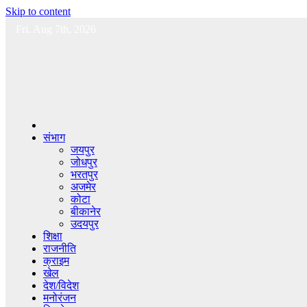
Skip to content
Fri. Aug 7th, 2026
संभाग
जयपुर
जोधपुर
भरतपुर
अजमेर
कोटा
बीकानेर
उदयपुर
शिक्षा
राजनीति
क्राइम
खेल
देश/विदेश
मनोरंजन