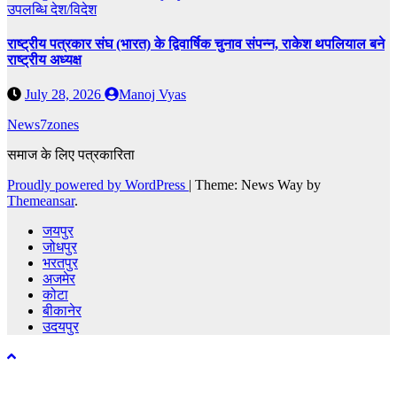
उपलब्धि
देश/विदेश
राष्ट्रीय पत्रकार संघ (भारत) के द्विवार्षिक चुनाव संपन्न, राकेश थपलियाल बने
राष्ट्रीय अध्यक्ष
July 28, 2026
Manoj Vyas
News7zones
समाज के लिए पत्रकारिता
Proudly powered by WordPress
|
Theme: News Way by
Themeansar
.
जयपुर
जोधपुर
भरतपुर
अजमेर
कोटा
बीकानेर
उदयपुर