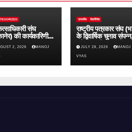
TEGORIZED
उपलब्धि
देश/विदेश
ित्साधिकारी संघ
राष्ट्रीय पत्रकार संघ (भ
ानेर) की कार्यकारिणी
के द्विवार्षिक चुनाव संपन्न
हुआ गठन, डॉ. हंसराज
राकेश थपलियाल बने राष्ट
GUST 2, 2026
MANOJ
JULY 28, 2026
MANOJ
ी अध्यक्ष व डॉ सुधांशु
अध्यक्ष
ास बने महासचिव
S
VYAS