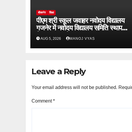
बीकानेर
शिक्षा
पीएम श्री स्कूल जवाहर नवोदय विद्यालय
गजनेर में नवोदय विद्यालय समिति स्थापना
दिवस का आयोजन
AUG 5, 2026
MANOJ VYAS
Leave a Reply
Your email address will not be published.
Requir
Comment
*