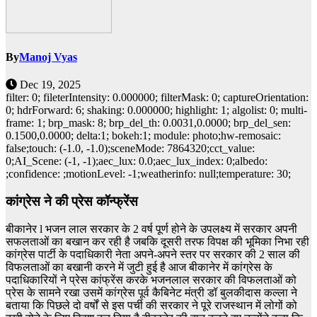
By
Manoj Vyas
Dec 19, 2025
filter: 0; fileterIntensity: 0.000000; filterMask: 0; captureOrientation:
0; hdrForward: 6; shaking: 0.000000; highlight: 1; algolist: 0; multi-
frame: 1; brp_mask: 8; brp_del_th: 0.0031,0.0000; brp_del_sen:
0.1500,0.0000; delta:1; bokeh:1; module: photo;hw-remosaic:
false;touch: (-1.0, -1.0);sceneMode: 7864320;cct_value:
0;AI_Scene: (-1, -1);aec_lux: 0.0;aec_lux_index: 0;albedo:
;confidence: ;motionLevel: -1;weatherinfo: null;temperature: 30;
कांग्रेस ने की प्रेस कॉन्फ्रेंस
बीकानेर l भजन लाल सरकार के 2 वर्ष पूर्ण होने के उपलक्ष्य में सरकार अपनी
सफलताओं का बखान कर रही है जबकि दूसरी तरफ विपक्ष की भूमिका निभा रही
कांग्रेस पार्टी के पदाधिकारी नेता अपने-अपने स्तर पर सरकार की 2 साल की
विफलताओं का बखानी करने में जुटी हुई है आज बीकानेर में कांग्रेस के
पदाधिकारियों ने प्रेस कांफ्रेंस करके भजनलाल सरकार की विफलताओं को
प्रेस के सामने रखा उसमें कांग्रेस पूर्व कैबिनेट मंत्री डॉ बुलकीदास कल्ला ने
बताया कि पिछले दो वर्षों से इस पर्ची की सरकार ने पूरे राजस्थान में लोगों को