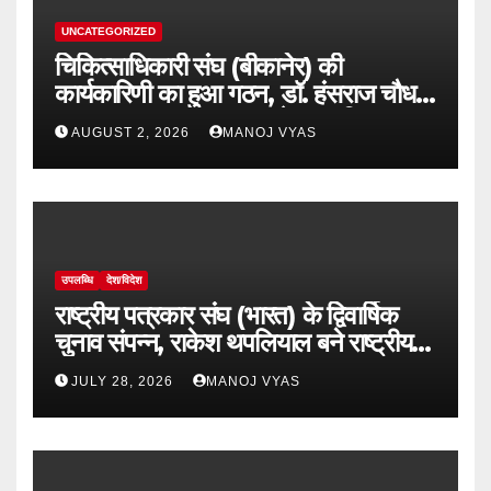
UNCATEGORIZED
चिकित्साधिकारी संघ (बीकानेर) की
कार्यकारिणी का हुआ गठन, डॉ. हंसराज चौधरी
अध्यक्ष व डॉ सुधांशु व्यास बने महासचिव
AUGUST 2, 2026
MANOJ VYAS
उपलब्धि
देश/विदेश
राष्ट्रीय पत्रकार संघ (भारत) के द्विवार्षिक
चुनाव संपन्न, राकेश थपलियाल बने राष्ट्रीय
अध्यक्ष
JULY 28, 2026
MANOJ VYAS