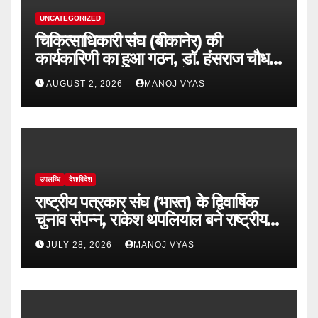
UNCATEGORIZED
चिकित्साधिकारी संघ (बीकानेर) की
कार्यकारिणी का हुआ गठन, डॉ. हंसराज चौधरी
अध्यक्ष व डॉ सुधांशु व्यास बने महासचिव
AUGUST 2, 2026
MANOJ VYAS
उपलब्धि
देश/विदेश
राष्ट्रीय पत्रकार संघ (भारत) के द्विवार्षिक
चुनाव संपन्न, राकेश थपलियाल बने राष्ट्रीय
अध्यक्ष
JULY 28, 2026
MANOJ VYAS