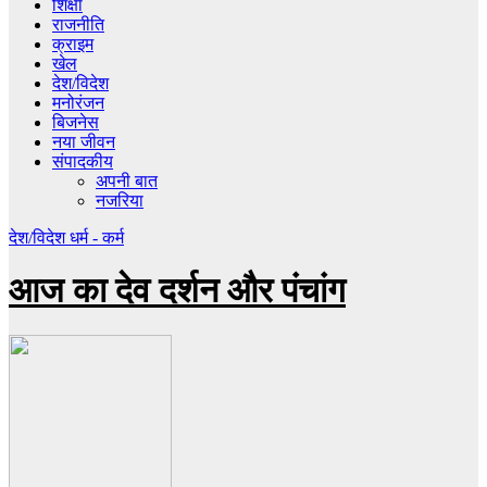
शिक्षा
राजनीति
क्राइम
खेल
देश/विदेश
मनोरंजन
बिजनेस
नया जीवन
संपादकीय
अपनी बात
नजरिया
देश/विदेश
धर्म - कर्म
आज का देव दर्शन और पंचांग