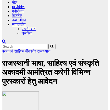
खेल
देश/विदेश
मनोरंजन
बिजनेस
नया जीवन
संपादकीय
अपनी बात
नजरिया
कला एवं साहित्य
बीकानेर
राजस्थान
राजस्थानी भाषा, साहित्य एवं संस्कृति
अकादमी आमंत्रित करेगी विभिन्न
पुरस्कारों हेतु आवेदन