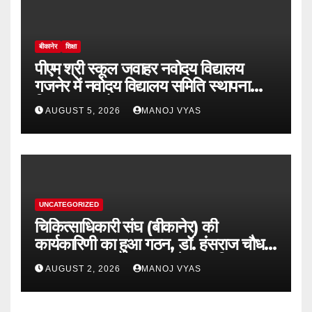
बीकानेर
शिक्षा
पीएम श्री स्कूल जवाहर नवोदय विद्यालय
गजनेर में नवोदय विद्यालय समिति स्थापना
दिवस का आयोजन
AUGUST 5, 2026
MANOJ VYAS
UNCATEGORIZED
चिकित्साधिकारी संघ (बीकानेर) की
कार्यकारिणी का हुआ गठन, डॉ. हंसराज चौधरी
अध्यक्ष व डॉ सुधांशु व्यास बने महासचिव
AUGUST 2, 2026
MANOJ VYAS