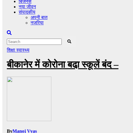
बिजनेस
नया जीवन
संपादकीय
अपनी बात
नजरिया
शिक्षा
स्वास्थ्य
बीकानेर में कोरोना बढा़ स्कूलें बंद –
By
Manoj Vyas