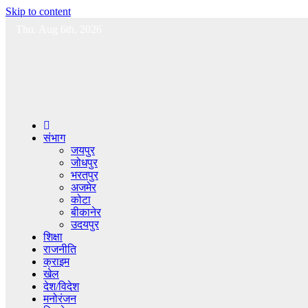
Skip to content
Thu. Aug 6th, 2026
संभाग
जयपुर
जोधपुर
भरतपुर
अजमेर
कोटा
बीकानेर
उदयपुर
शिक्षा
राजनीति
क्राइम
खेल
देश/विदेश
मनोरंजन