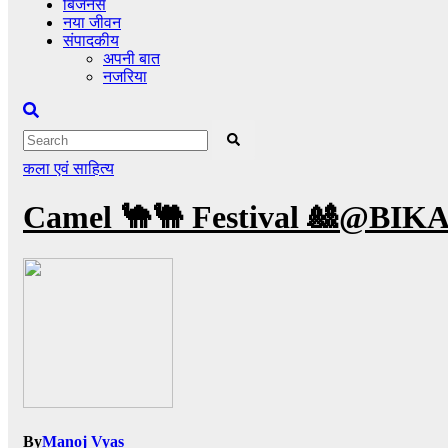
बिजनेस
नया जीवन
संपादकीय
अपनी बात
नजरिया
कला एवं साहित्य
Camel 🐪🐫 Festival 🎎@BI
By
Manoj Vyas