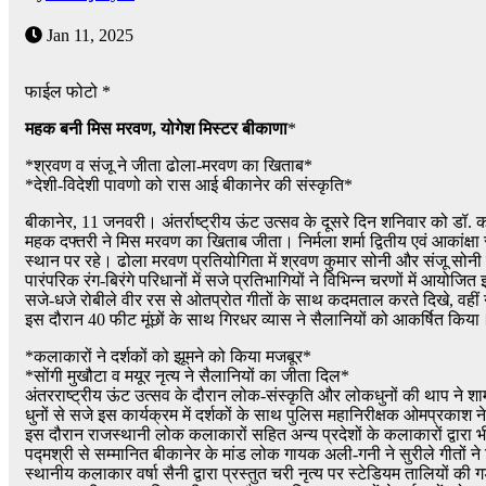
Jan 11, 2025
फाईल फोटो *
महक बनी मिस मरवण, योगेश मिस्टर बीकाणा
*
*श्रवण व संजू ने जीता ढोला-मरवण का खिताब*
*देशी-विदेशी पावणो को रास आई बीकानेर की संस्कृति*
बीकानेर, 11 जनवरी। अंतर्राष्ट्रीय ऊंट उत्सव के दूसरे दिन शनिवार को डॉ. 
महक दफ्तरी ने मिस मरवण का खिताब जीता। निर्मला शर्मा द्वितीय एवं आकांक्ष
स्थान पर रहे। ढोला मरवण प्रतियोगिता में श्रवण कुमार सोनी और संजू सोनी 
पारंपरिक रंग-बिरंगे परिधानों में सजे प्रतिभागियों ने विभिन्न चरणों में आय
सजे-धजे रोबीले वीर रस से ओतप्रोत गीतों के साथ कदमताल करते दिखे, वहीं न
इस दौरान 40 फीट मूंछों के साथ गिरधर व्यास ने सैलानियों को आकर्षित किया
*कलाकारों ने दर्शकों को झूमने को किया मजबूर*
*सोंगी मुखौटा व मयूर नृत्य ने सैलानियों का जीता दिल*
अंतरराष्ट्रीय ऊंट उत्सव के दौरान लोक-संस्कृति और लोकधुनों की थाप न
धुनों से सजे इस कार्यक्रम में दर्शकों के साथ पुलिस महानिरीक्षक ओमप्रकाश न
इस दौरान राजस्थानी लोक कलाकारों सहित अन्य प्रदेशों के कलाकारों द्वारा भी
पद्मश्री से सम्मानित बीकानेर के मांड लोक गायक अली-गनी ने सुरीले गीतों ने 
स्थानीय कलाकार वर्षा सैनी द्वारा प्रस्तुत चरी नृत्य पर स्टेडियम तालियों की