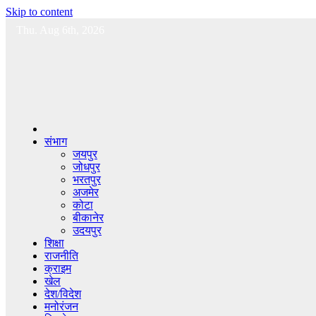
Skip to content
Thu. Aug 6th, 2026
संभाग
जयपुर
जोधपुर
भरतपुर
अजमेर
कोटा
बीकानेर
उदयपुर
शिक्षा
राजनीति
क्राइम
खेल
देश/विदेश
मनोरंजन