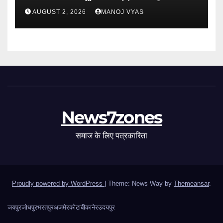
अध्यक्ष व डॉ सुधांशु व्यास बने महासचिव
AUGUST 2, 2026
MANOJ VYAS
News7zones
समाज के लिए पत्रकारिता
Proudly powered by WordPress
|
Theme: News Way by
Themeansar
.
जयपुर
जोधपुर
भरतपुर
अजमेर
कोटा
बीकानेर
उदयपुर