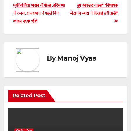
प्रतियोगिता असम नें गोल्ड ,हरियाणा
हुए स्काउट गाइड* *विधायक
navigation
नें रजत ,राजस्थान ने पहले दिन
जेठानंद व्यास ने दिखाई हरी झंडी*
कांस्य पदक जीते
By
Manoj Vyas
Related Post
बीकानेर
शिक्षा