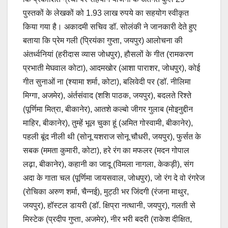
पुस्तकों के लेखकों को 1.93 लाख रुपये का सहयोग स्वीकृत
किया गया है। अकादमी सचिव डॉ. सोलंकी ने जानकारी देते हुए
बताया कि प्रेम गली (प्रियंका गुप्ता, जयपुर) आलोचना की
अंतर्ध्वनियां (हरीदास व्यास जोधपुर), हौसलों के गीत (रामकरण
प्रभाती मेघवाल कोटा), आदमखोर (आशा पाराशर, जोधपुर), कोई
गीत सुनाओं ना (श्यामा शर्मा, कोटा), बलिवेदी पर (डॉ. नीलिमा
मिग्गा, अजमेर), अंर्तसंवाद (शशि पाठक, जयपुर), बदलते रिश्ते
(पूर्णिमा मित्रा, बीकानेर), आतशे कल्बो जीगर गुलाब (मोइनुद्दीन
माहिर, बीकानेर), तुम्हें भूल चुका हूं (अमित गोस्वामी, बीकानेर),
पहली बूंद नीली थी (सोनू यशराज सोनू चौधरी, जयपुर), फुर्सत के
सबक (ममता कुमारी, कोटा), हरे रंग का मफलर (मदन गोपाल
लढ़ा, बीकानेर), कहानी का जादू (विमला नागला, केकड़ी), संग
अदा के गाता चल (पूर्णिमा जायसवाल, जोधपुर), जो रंग दे वो रंगरेज
(रोचिका अरुण शर्मा, चैन्नई), मुट्ठी भर जिंदगी (रंजना माथुर,
जयपुर), हॉस्टल डायरी (डॉ. क्षिप्रा नत्थानी, जयपुर), गलती से
मिस्टेक (प्रदीप गुप्ता, अजमेर), नीर भरी बदरी (राकेश दीक्षित,