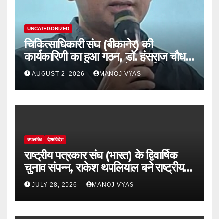
UNCATEGORIZED
चिकित्साधिकारी संघ (बीकानेर) की
कार्यकारिणी का हुआ गठन, डॉ. हंसराज चौधरी
अध्यक्ष व डॉ सुधांशु व्यास बने महासचिव
AUGUST 2, 2026
MANOJ VYAS
उपलब्धि
देश/विदेश
राष्ट्रीय पत्रकार संघ (भारत) के द्विवार्षिक
चुनाव संपन्न, राकेश थपलियाल बने राष्ट्रीय
अध्यक्ष
JULY 28, 2026
MANOJ VYAS