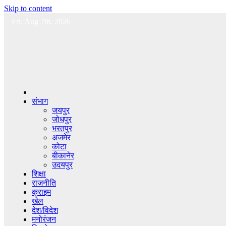
Skip to content
Fri. Aug 7th, 2026
संभाग
जयपुर
जोधपुर
भरतपुर
अजमेर
कोटा
बीकानेर
उदयपुर
शिक्षा
राजनीति
क्राइम
खेल
देश/विदेश
मनोरंजन