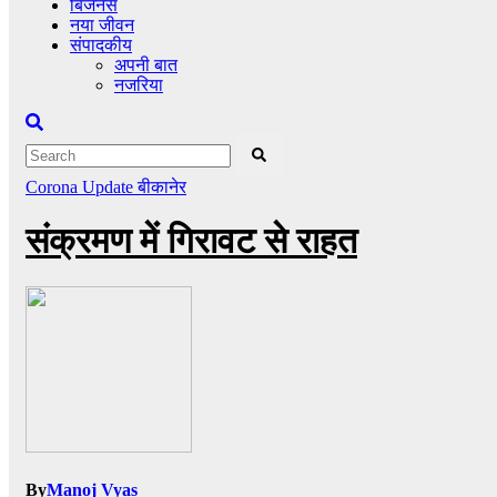
बिजनेस
नया जीवन
संपादकीय
अपनी बात
नजरिया
Corona Update
बीकानेर
संक्रमण में गिरावट से राहत
By
Manoj Vyas