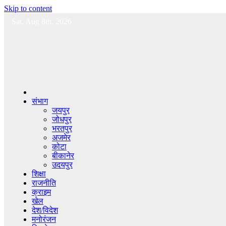
Skip to content
Sat. Aug 8th, 2026
संभाग
जयपुर
जोधपुर
भरतपुर
अजमेर
कोटा
बीकानेर
उदयपुर
शिक्षा
राजनीति
क्राइम
खेल
देश/विदेश
मनोरंजन