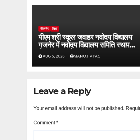
बीकानेर
शिक्षा
पीएम श्री स्कूल जवाहर नवोदय विद्यालय
गजनेर में नवोदय विद्यालय समिति स्थापना
दिवस का आयोजन
AUG 5, 2026
MANOJ VYAS
Leave a Reply
Your email address will not be published.
Requir
Comment
*