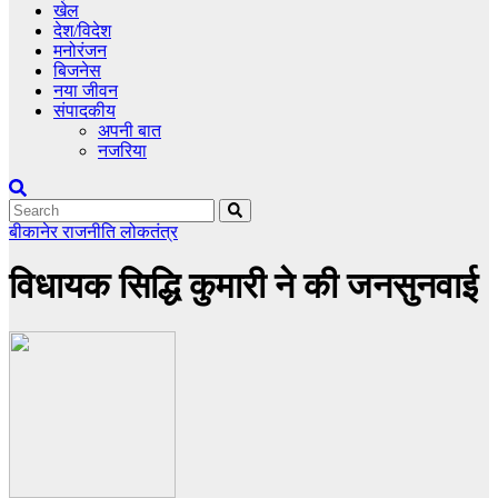
खेल
देश/विदेश
मनोरंजन
बिजनेस
नया जीवन
संपादकीय
अपनी बात
नजरिया
बीकानेर
राजनीति
लोकतंत्र
विधायक सिद्धि कुमारी ने की जनसुनवाई