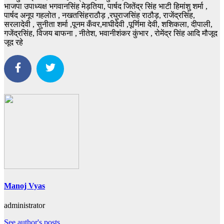
भाजपा उपाध्यक्ष भगवानसिंह मेड़तिया, पार्षद जितेंद्र सिंह भाटी हिमांशु शर्मा ,
पार्षद अनूप गहलोत , नखतसिंहराठौड़ ,रघुराजसिंह राठौड़, राजेंद्रसिंह,
सरलादेवी , सुनीता शर्मा ,पूनम कँवर,माघीदेवी ,पूर्णिमा देवी, शशिकला, दीपाली,
गजेंद्रसिंह, विजय बाफना , नीतेश, भवानीशंकर कुंभार , रोमेंद्र सिंह आदि मौजूद
जूद रहे
Manoj Vyas
administrator
See author's posts