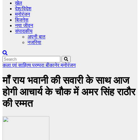
खेल
देश/विदेश
मनोरंजन
बिजनेस
नया जीवन
संपादकीय
अपनी बात
नजरिया
कला एवं साहित्य
परम्परा
बीकानेर
मनोरंजन
मांँ राय भवानी की सवारी के साथ आज
होगी आचार्य के चौक में अमर सिंह राठौर
की रम्मत