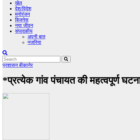
खेल
देश/विदेश
मनोरंजन
बिजनेस
नया जीवन
संपादकीय
अपनी बात
नजरिया
प्रशासन
बीकानेर
*प्रत्येक गांव पंचायत की महत्वपूर्ण घ