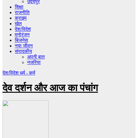
उदयपुर
शिक्षा
राजनीति
क्राइम
खेल
देश/विदेश
मनोरंजन
बिजनेस
नया जीवन
संपादकीय
अपनी बात
नजरिया
देश/विदेश
धर्म - कर्म
देव दर्शन और आज का पंचांग