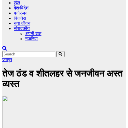
खेल
देश/विदेश
मनोरंजन
बिजनेस
नया जीवन
संपादकीय
अपनी बात
नजरिया
जयपुर
तेज ठंड व शीतलहर से जनजीवन अस्त
व्यस्त