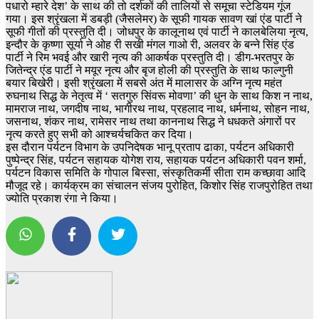
पधारो म्हारे देश’ के साथ की तो दर्शकों की तालियों से समूचा स्टेडियम गूंज
गया। इस श्रृंखला में डबड़ी (जैसलेमर) के सूफी गायक सावण खां एंड पार्टी ने
सूफी गीतों की प्रस्तुति दी। जोधपुर के कालूनाथ एवं पार्टी ने कालबेलिया नृत्य,
इन्दौर के कृष्णा सूर्या ने ओह री सखी मंगल गाओ री, अलवर के बन्ने सिंह एंड
पार्टी ने रिम भवई और खारी नृत्य की आकर्षक प्रस्तुति दी। डीग-भरतपुर के
जितेन्द्र एंड पार्टी ने मयूर नृत्य और बृज होली की प्रस्तुति के साथ फाल्गुनी
बयार बिखेरी। इसी श्रृंखला में सबसे अंत में मालासर के अग्नि नृत्य महंत
रुघनाथ सिद्ध के नेतृत्व में ‘ सतगुरु सिंवरू मोवणा’ की धुन के साथ किश न नाथ,
मामराज नाथ, जगदीष नाथ, भागीरथ नाथ, प्रहलाद नाथ, धर्मनाथ, सोहन नाथ,
जसनाथ, शंकर नाथ, रामेसर नाथ तथा काननाथ सिद्ध ने धधकते अंगारों पर
नृत्य करते हुए सभी को आश्चर्यचकित कर दिया।
इस दौरान पर्यटन विभाग के उपनिदेषक भानू प्रताप ढाका, पर्यटन अधिकारी
पुष्पेन्द्र सिंह, पर्यटन सहायक योगेश राय, सहायक पर्यटन अधिकारी पवन शर्मा,
पर्यटन विकास समिति के गोपाल बिस्सा, संस्कृतिकर्मी सीता राम कच्छावा आदि
मौजूद रहे। कार्यक्रम का संचालन संजय पुरोहित, किशोर सिंह राजपुरोहित तथा
ज्योति प्रकाश रंगा ने किया।