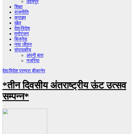
उदयपुर
शिक्षा
राजनीति
क्राइम
खेल
देश/विदेश
मनोरंजन
बिजनेस
नया जीवन
संपादकीय
अपनी बात
नजरिया
देश/विदेश
परम्परा
बीकानेर
*तीन दिवसीय अंतराष्ट्रीय ऊंट उत्सव
सम्पन्न*