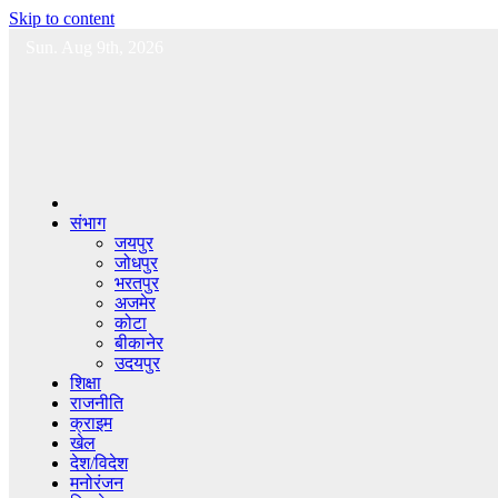
Skip to content
Sun. Aug 9th, 2026
संभाग
जयपुर
जोधपुर
भरतपुर
अजमेर
कोटा
बीकानेर
उदयपुर
शिक्षा
राजनीति
क्राइम
खेल
देश/विदेश
मनोरंजन