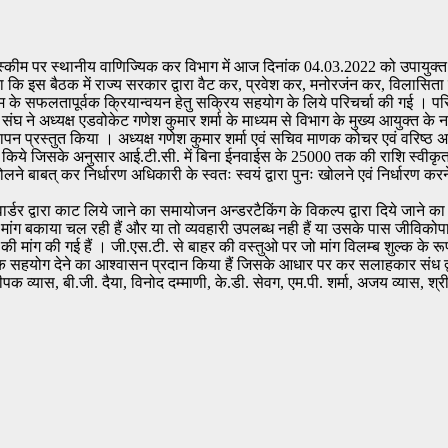
टी स्कीम पर स्थानीय वाणिज्यिक कर विभाग में आज दिनांक 04.03.2022 को उपायुक
इस बैठक में राज्य सरकार द्वारा वैट कर, प्रवेश कर, मनोरजंन कर, विलासिता कर इत
ीम के सफलतापूर्वक क्रियान्वयन हेतु सक्रिय सहयोग के लिये परिचर्चा की गई ।
पर
घ ने अध्यक्ष एडवोकेट गणेश कुमार शर्मा के माध्यम से विभाग के मुख्य आयुक्त के
न प्रस्तुत किया । अध्यक्ष गणेश कुमार शर्मा एवं सचिव माणक कोचर एवं वरिष्ठ अधिवक्
स्तुंत किये जिसके अनुसार आई.टी.सी. में बिना ईनवाईस के 25000 तक की राशि स्वी
 बाबत् कर निर्धारण अधिकारी के स्वतः स्वयं द्वारा पुनः खोलने एवं निर्धारण करने
एवार्डर द्वारा काट लिये जाने का समायोजन अन्डरटैकिंग के विकल्प द्वारा दिये जाने क
 से मांग बकाया चल रही हैं और या तो व्यवहारी उपलब्ध नही हैं या उसके पास जीविको
ने की मांग की गई हैं । जी.एस.टी. से बाहर की वस्तुओ पर जो मांग विलम्ब शुल्क के रूप
ात्मक सहयोग देने का आश्वासन प्रदान किया हैं जिसके आधार पर कर सलाहकार संध द
पक व्यास, बी.जी. दैया, विनोद दम्माणी, के.डी. सेवग, एम.पी. शर्मा, अजय व्यास, श्